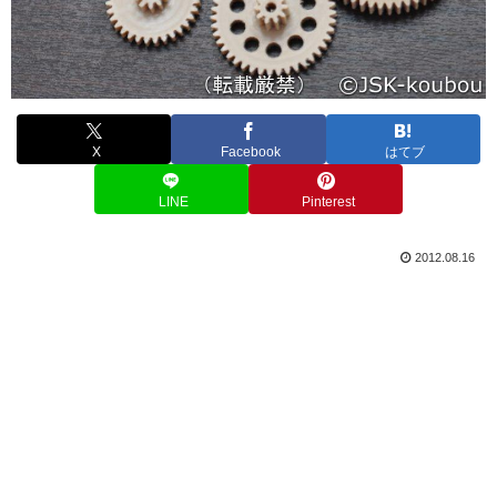
X
Facebook
はてブ
LINE
Pinterest
2012.08.16