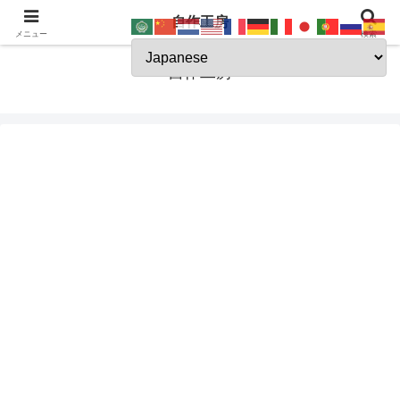
自作工房
JSK-koubou
メニュー
検索
自作工房