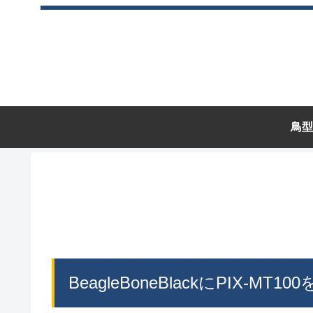
鳥型
BeagleBoneBlackにPIX-MT