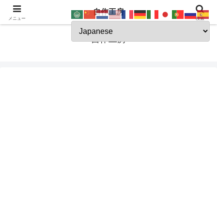
自作工房
JSK-koubou
メニュー
検索
自作工房