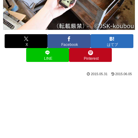
X
Facebook
はてブ
LINE
Pinterest
2015.05.31
2015.06.05