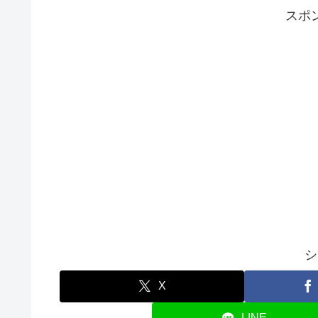
スポ
シ
X
LINE