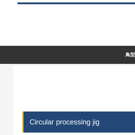
鳥型
Circular processing jig