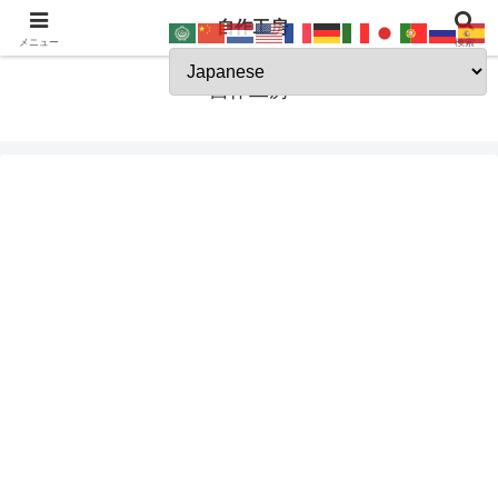
自作工房
JSK-koubou
メニュー
検索
自作工房