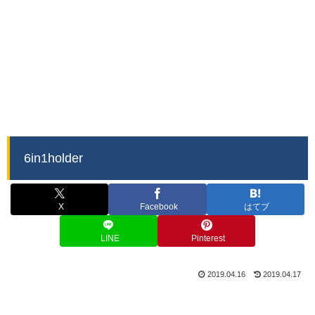
6in1holder
X
Facebook
はてブ
LINE
Pinterest
2019.04.16
2019.04.17