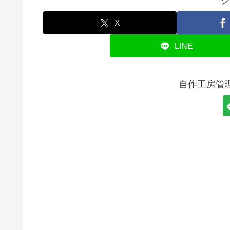
シ
X
LINE
自作工房管