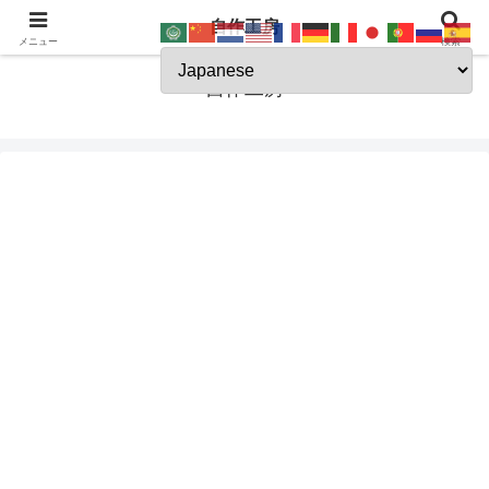
自作工房
JSK-koubou
メニュー
検索
自作工房