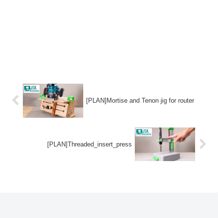
[PLAN]Mortise and Tenon jig for router
[PLAN]Threaded_insert_press