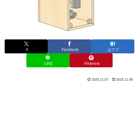
X
Facebook
はてブ
LINE
Pinterest
2025.11.07
2025.11.09