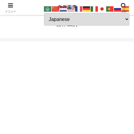
自作工房
JSK-koubou
メニュー
検索
自作工房