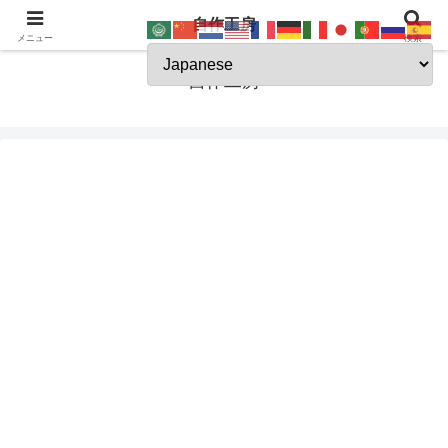
自作工房
JSK-koubou
メニュー
検索
自作工房