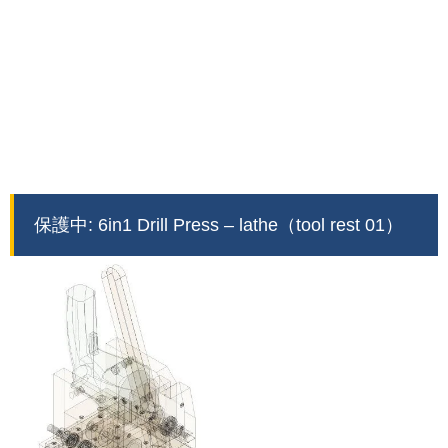
保護中: 6in1 Drill Press – lathe（tool rest 01）