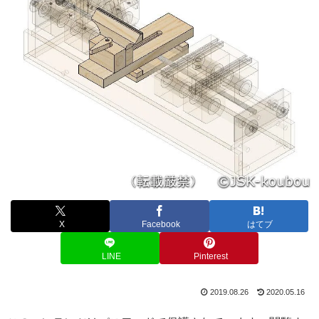
X
Facebook
はてブ
LINE
Pinterest
2019.08.26
2020.05.16